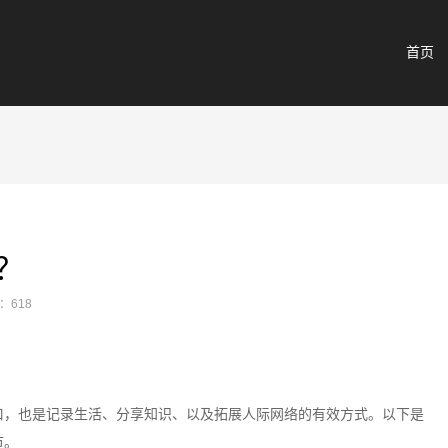
首页
？
：618
口，也是记录生活、分享知识、以及拓展人际网络的有效方式。以下是
节。