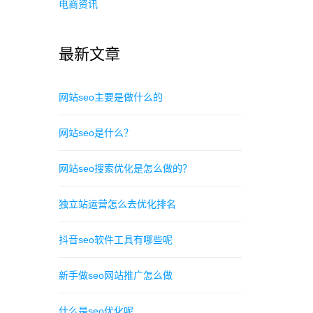
电商资讯
最新文章
网站seo主要是做什么的
网站seo是什么？
网站seo搜索优化是怎么做的？
独立站运营怎么去优化排名
抖音seo软件工具有哪些呢
新手做seo网站推广怎么做
什么是seo优化呢