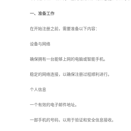
一、准备工作
在开始注册之前，需要准备以下内容：
设备与网络
确保拥有一台能够上网的电脑或智能手机。
稳定的网络连接，以确保注册过程顺利进行。
个人信息
一个有效的电子邮件地址。
一部手机的号码，以用于验证和安全信息接收。