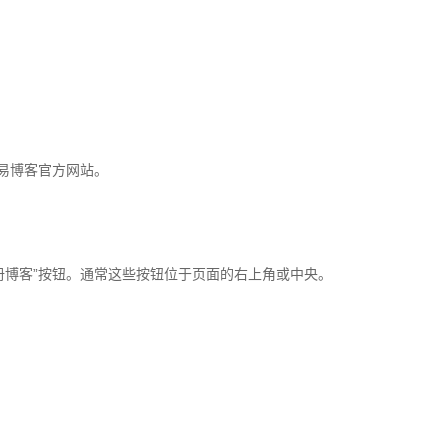
问网易博客官方网站。
册博客”按钮。通常这些按钮位于页面的右上角或中央。
。