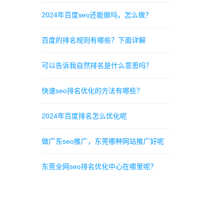
2024年百度seo还能做吗，怎么做？
百度的排名规则有哪些？下面详解
可以告诉我自然排名是什么意思吗？
快速seo排名优化的方法有哪些？
2024年百度排名怎么优化呢
做广东seo推广，东莞哪种网站推广好呢
东莞全网seo排名优化中心在哪里呢？