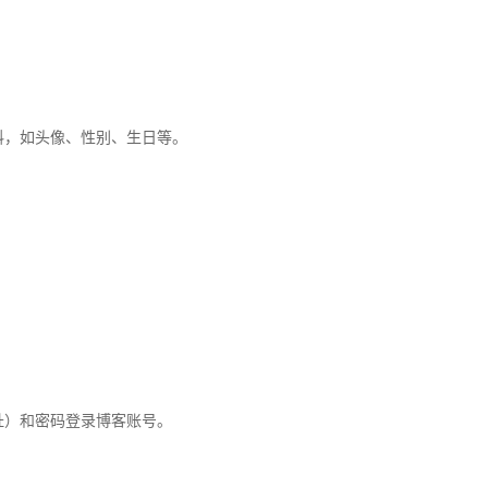
料，如头像、性别、生日等。
址）和密码登录博客账号。