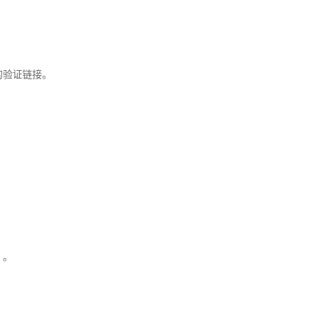
的验证链接。
）。