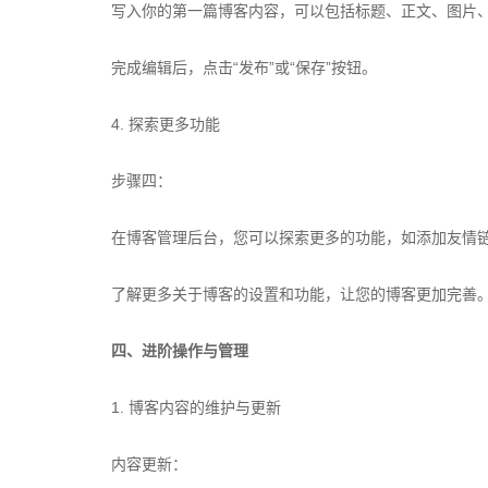
写入你的第一篇博客内容，可以包括标题、正文、图片
完成编辑后，点击“发布”或“保存”按钮。
4. 探索更多功能
步骤四：
在博客管理后台，您可以探索更多的功能，如添加友情
了解更多关于博客的设置和功能，让您的博客更加完善
四、进阶操作与管理
1. 博客内容的维护与更新
内容更新：