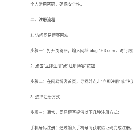
个人常用密码，确保安全性。
二、注册流程
1. 访问网易博客网站
步骤一：打开浏览器，输入网址 blog.163.com，访
2. 点击“立即注册”或“注册博客”按钮
步骤二：在网易博客首页，寻找并点击“立即注册”或“注
3. 选择注册方式
步骤三：通常，网易博客提供以下几种注册方式：
手机号码注册：通过输入手机号码获取验证码完成注册