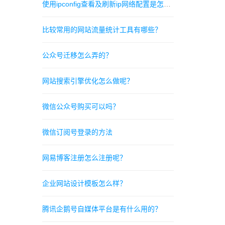
使用ipconfig查看及刷新ip网络配置是怎样的呢？
比较常用的网站流量统计工具有哪些？
公众号迁移怎么弄的？
网站搜索引擎优化怎么做呢？
微信公众号购买可以吗？
微信订阅号登录的方法
网易博客注册怎么注册呢？
企业网站设计模板怎么样？
腾讯企鹅号自媒体平台是有什么用的？