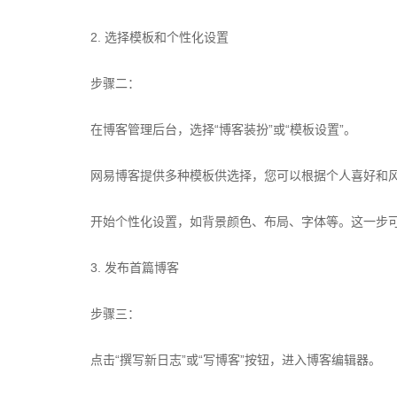
2. 选择模板和个性化设置
步骤二：
在博客管理后台，选择“博客装扮”或“模板设置”。
网易博客提供多种模板供选择，您可以根据个人喜好和
开始个性化设置，如背景颜色、布局、字体等。这一步
3. 发布首篇博客
步骤三：
点击“撰写新日志”或“写博客”按钮，进入博客编辑器。